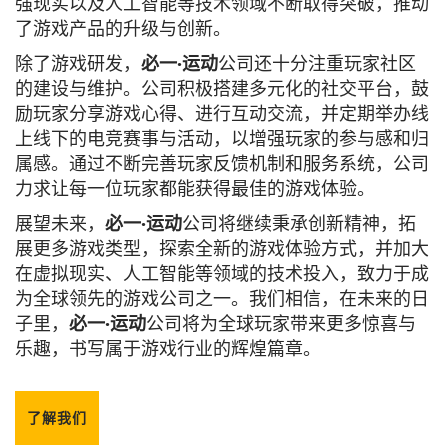
强现实以及人工智能等技术领域不断取得突破，推动
了游戏产品的升级与创新。
除了游戏研发，
必一·运动
公司还十分注重玩家社区
的建设与维护。公司积极搭建多元化的社交平台，鼓
励玩家分享游戏心得、进行互动交流，并定期举办线
上线下的电竞赛事与活动，以增强玩家的参与感和归
属感。通过不断完善玩家反馈机制和服务系统，公司
力求让每一位玩家都能获得最佳的游戏体验。
展望未来，
必一·运动
公司将继续秉承创新精神，拓
展更多游戏类型，探索全新的游戏体验方式，并加大
在虚拟现实、人工智能等领域的技术投入，致力于成
为全球领先的游戏公司之一。我们相信，在未来的日
子里，
必一·运动
公司将为全球玩家带来更多惊喜与
乐趣，书写属于游戏行业的辉煌篇章。
了解我们