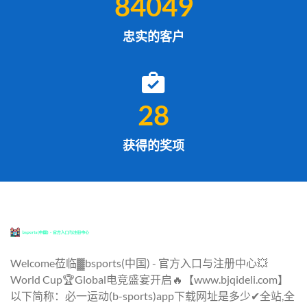
84049
忠实的客户
28
获得的奖项
Welcome莅临▓bsports(中国) - 官方入口与注册中心💥
World Cup🏆Global电竞盛宴开启🔥【www.bjqideli.com】
以下简称：必一运动(b-sports)app下载网址是多少✔全站,全