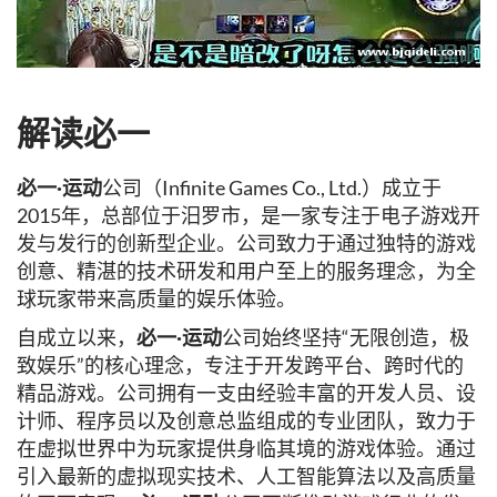
解读必一
必一·运动
公司（Infinite Games Co., Ltd.）成立于
2015年，总部位于汨罗市，是一家专注于电子游戏开
发与发行的创新型企业。公司致力于通过独特的游戏
创意、精湛的技术研发和用户至上的服务理念，为全
球玩家带来高质量的娱乐体验。
自成立以来，
必一·运动
公司始终坚持“无限创造，极
致娱乐”的核心理念，专注于开发跨平台、跨时代的
精品游戏。公司拥有一支由经验丰富的开发人员、设
计师、程序员以及创意总监组成的专业团队，致力于
在虚拟世界中为玩家提供身临其境的游戏体验。通过
引入最新的虚拟现实技术、人工智能算法以及高质量