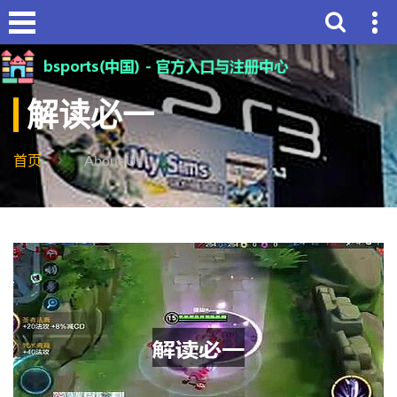
解读必一
首页
About Us